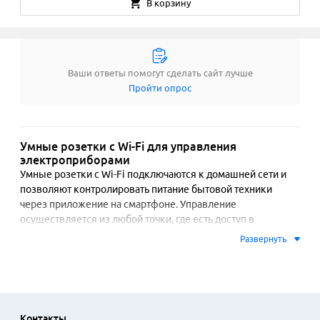
В корзину
Ваши ответы помогут сделать сайт лучше
Пройти опрос
Умные розетки с Wi-Fi для управления
электроприборами
Умные розетки с Wi-Fi подключаются к домашней сети и 
позволяют контролировать питание бытовой техники 
через приложение на смартфоне. Управление 
осуществляется из любой точки, где есть доступ в 
интернет. Это дает возможность включать или выключать 
Развернуть
приборы дистанционно, а также устанавливать 
автоматические сценарии работы. Например, можно 
запрограммировать включение кофеварки к 
определенному времени или отключение зарядных 
устройств в ночные часы.

Контакты