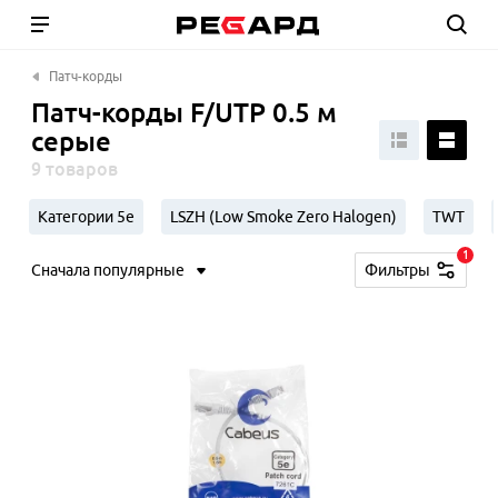
Патч-корды
Патч-корды F/UTP 0.5 м
серые
9 товаров
Категории 5e
LSZH (Low Smoke Zero Halogen)
TWT
1
Сначала популярные
Фильтры