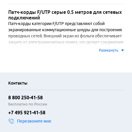
Патч-корды F/UTP серые 0.5 метров для сетевых
подключений
Патч-корды категории F/UTP представляют собой 
экранированные коммутационные шнуры для построения 
проводных сетей. Внешний экран из фольги обеспечивает 
защиту от электромагнитных помех, что делает соединение 
стабильным в условиях близкого расположения к 
Развернуть
силовым кабелям или другому оборудованию. 
Конструкция с серой оболочкой из поливинилхлорида 
отличается гибкостью и устойчивостью к износу.

Длина кабеля 0.5 метра оптимальна для организации 
Контакты
аккуратного подключения в телекоммуникационных 
стойках, серверных шкафах и рабочих местах. Короткий 
8 800 250-41-58
шнур исключает излишки проводов, поддерживая порядок 
в кабельной системе. Коннекторы RJ-45 с позолоченными 
Бесплатно по России
контактами обеспечивают надежное соединение и 
+7 495 921-41-58
устойчивость к окислению. Патч-корды полностью 
Перезвоните мне
соответствуют стандарту передачи данных Ethernet, 
поддерживая скорости до 1 Гбит/с.
