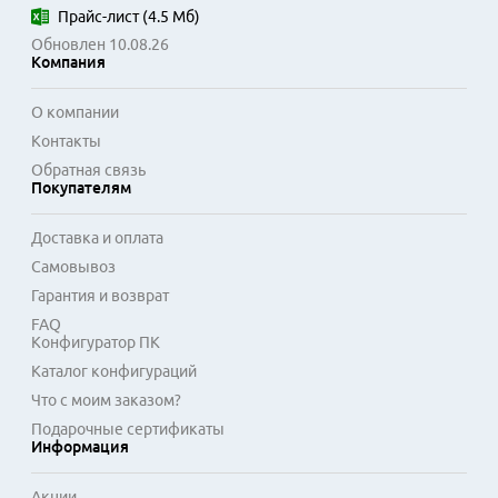
Прайс-лист
(
4.5 Мб
)
Область применения включает подключение 
Обновлен 10.08.26
компьютеров, сетевых принтеров, IP-телефонии и другого 
Компания
активного оборудования к сетевым коммутаторам или 
розеткам. Экранированная версия часто используется в 
О компании
офисных и промышленных инфраструктурах, где важна 
Контакты
бесперебойная передача данных. Совместимость с 
Обратная связь
большинством активного сетевого оборудования от 
Покупателям
различных производителей гарантирует универсальность 
использования. Кабели проходят тестирование на 
Доставка и оплата
целостность связи и соответствие заявленным 
Самовывоз
характеристикам.
Гарантия и возврат
FAQ
Конфигуратор ПК
Каталог конфигураций
Что с моим заказом?
Подарочные сертификаты
Информация
Акции