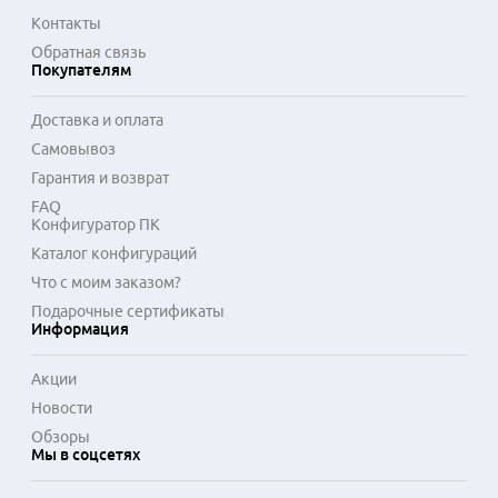
резервирования. Длина 1.5 метра считается оптимальной 
Контакты
для монтажа в телекоммуникационных шкафах и для 
Обратная связь
подключения устройств в пределах рабочей зоны. Такие 
Покупателям
шнуры проходят тестирование на соответствие 
заявленной категории, обычно Cat.5e или Cat.6, что 
Доставка и оплата
подтверждает способность передавать данные на высокой 
Самовывоз
скорости без потерь.
Гарантия и возврат
FAQ
Конфигуратор ПК
Каталог конфигураций
Что с моим заказом?
Подарочные сертификаты
Информация
Акции
Новости
Обзоры
Мы в соцсетях