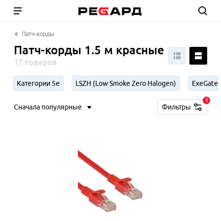
Патч-корды
Патч-корды 1.5 м красные
17 товаров
Категории 5e
LSZH (Low Smoke Zero Halogen)
ExeGate
1
Сначала популярные
Фильтры