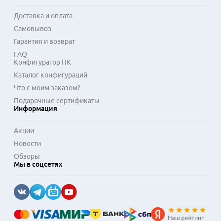
стабильность соединения. Ассортимент включает как 
Доставка и оплата
стандартные модели для повседневного использования, 
Самовывоз
так и специализированные варианты для работы с аудио- и 
видеооборудованием.
Гарантия и возврат
FAQ
Конфигуратор ПК
Каталог конфигураций
Что с моим заказом?
Подарочные сертификаты
Информация
Акции
Новости
Обзоры
Мы в соцсетях