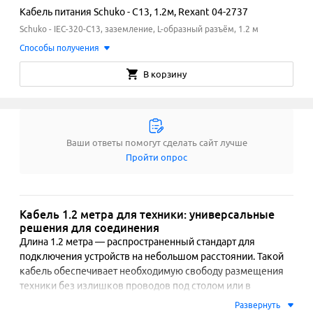
Кабель питания Schuko - C13, 1.2м, Rexant 04-2737
Schuko - IEC-320-C13, заземление, L-образный разъём, 1.2 м
Способы получения
В корзину
Ваши ответы помогут сделать сайт лучше
Пройти опрос
Кабель 1.2 метра для техники: универсальные
решения для соединения
Длина 1.2 метра — распространенный стандарт для 
подключения устройств на небольшом расстоянии. Такой 
кабель обеспечивает необходимую свободу размещения 
техники без излишков проводов под столом или в 
медиасистеме. Модели в этой категории представлены с 
Развернуть