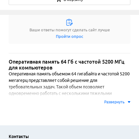
Ваши ответы помогут сделать сайт лучше
Пройти опрос
Оперативная память 64 Гб с частотой 5200 МГц
для компьютеров
Оперативная память объемом 64 гигабайта и частотой 5200 
мегагерц представляет собой решение для 
требовательных задач. Такой объем позволяет 
одновременно работать с несколькими тяжелыми 
приложениями, редактировать видео в высоком 
Развернуть
разрешении, использовать сложные проекты в 
инженерных программах или запускать виртуальные 
машины без замедления системы. Высокая частота обмена 
данными обеспечивает быструю реакцию компьютера и 
сокращает время загрузки ресурсоемких программ.

Контакты