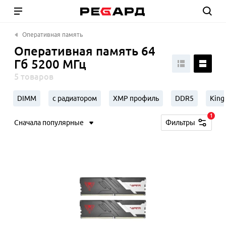
Оперативная память
Оперативная память 64
Гб 5200 МГц
5 товаров
DIMM
с радиатором
XMP профиль
DDR5
King
1
Сначала популярные
Фильтры