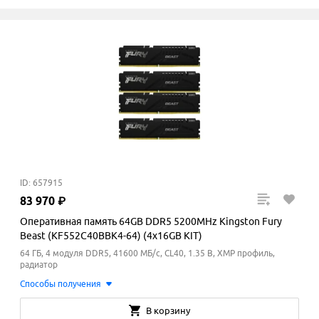
ID: 657915
83
970
₽
Оперативная память 64GB DDR5 5200MHz Kingston Fury
Beast (KF552C40BBK4-64) (4x16GB KIT)
64 ГБ, 4 модуля DDR5, 41600 МБ/с, CL40, 1.35 В, XMP профиль,
радиатор
Способы получения
В корзину