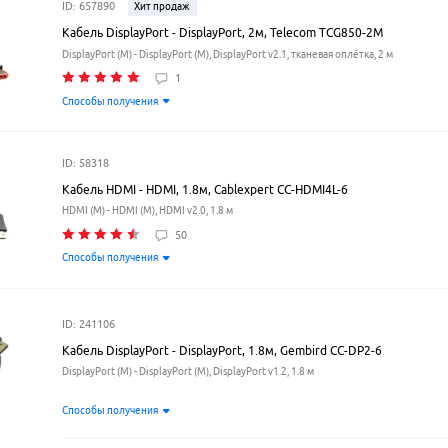
ID: 657890
Хит продаж
Кабель DisplayPort - DisplayPort, 2м, Telecom TCG850-2M
DisplayPort (M) - DisplayPort (M), DisplayPort v2.1, тканевая оплётка, 2 м
1
Способы получения
ID: 58318
Кабель HDMI - HDMI, 1.8м, Cablexpert CC-HDMI4L-6
HDMI (M) - HDMI (M), HDMI v2.0, 1.8 м
50
Способы получения
ID: 241106
Кабель DisplayPort - DisplayPort, 1.8м, Gembird CC-DP2-6
DisplayPort (M) - DisplayPort (M), DisplayPort v1.2, 1.8 м
Способы получения