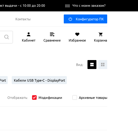
нкт выдачи -
с 10:00 до 20:00
Что с моим заказом?
Q
Контакты
Конфигуратор ПК
Кабинет
Сравнение
Избранное
Корзина
Вид:
Port
Кабели USB Type-C - DisplayPort
yPort - VGA
Кабели DisplayPort - DVI
Отображать:
Модификации
Архивные товары