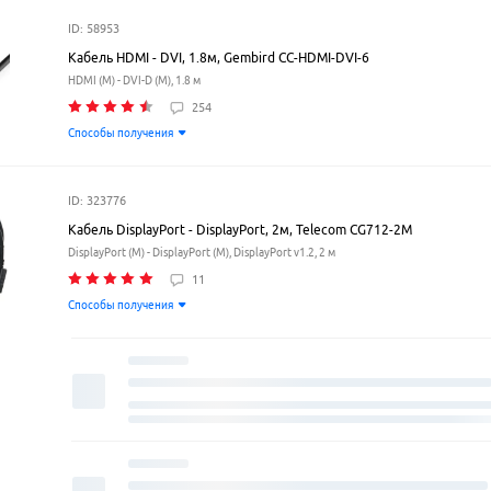
ID: 58953
Кабель HDMI - DVI, 1.8м, Gembird CC-HDMI-DVI-6
HDMI (M) - DVI-D (M), 1.8 м
254
Способы получения
ID: 323776
Кабель DisplayPort - DisplayPort, 2м, Telecom CG712-2M
DisplayPort (M) - DisplayPort (M), DisplayPort v1.2, 2 м
11
Способы получения