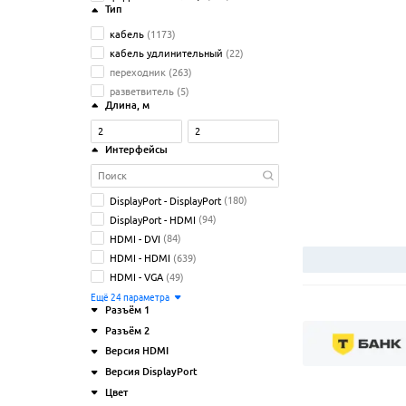
Тип
кабель
(1173)
кабель удлинительный
(22)
переходник
(263)
разветвитель
(5)
Длина
, м
Интерфейсы
DisplayPort - DisplayPort
(180)
DisplayPort - HDMI
(94)
HDMI - DVI
(84)
HDMI - HDMI
(639)
HDMI - VGA
(49)
Ещё
24
параметрa
Разъём 1
Разъём 2
Версия HDMI
DisplayPort (M)
(313)
Версия DisplayPort
1.4
(175)
HDMI (F)
(46)
DisplayPort (M)
(222)
Цвет
2.0
(282)
1.0
(4)
HDMI (M)
(771)
DVI-D (M)
(134)