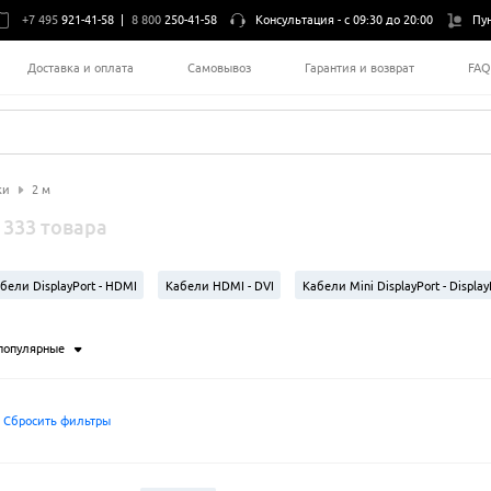
+7 495
921-41-58
|
8 800
250-41-58
Консультация -
с 09:30 до 20:00
Пу
Доставка и оплата
Самовывоз
Гарантия и возврат
FA
ки
2 м
333 товара
бели DisplayPort - HDMI
Кабели HDMI - DVI
Кабели Mini DisplayPort - Display
MI - VGA
Кабели DVI - DVI
Кабели Mini DisplayPort - HDMI
Кабели Displa
популярные
Сбросить фильтры