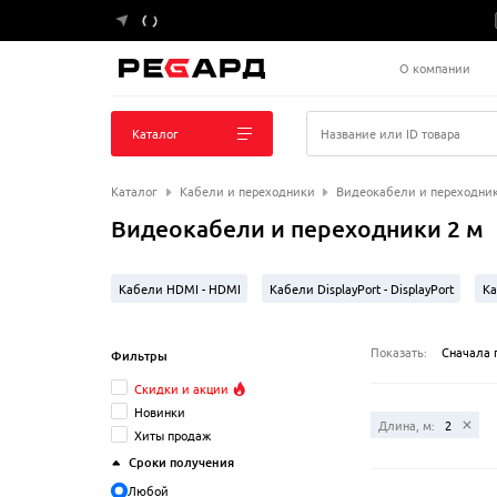
О компании
Каталог
Название или ID товара
Каталог
Кабели и переходники
Видеокабели и переходни
Видеокабели и переходники 2 м
Кабели HDMI - HDMI
Кабели DisplayPort - DisplayPort
Ка
Кабели VGA - VGA
Кабели USB Type-C - HDMI
Кабели HD
Показать:
Сначала 
Фильтры
Кабели HDMI - Micro HDMI
Скидки и акции
Новинки
Длина, м:
2
Хиты продаж
Сроки получения
Любой