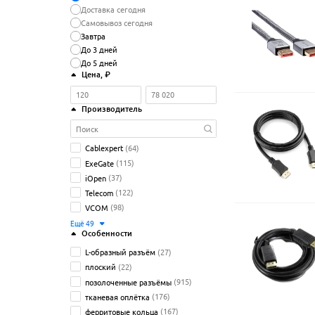
Доставка сегодня
Самовывоз сегодня
Завтра
До 3 дней
До 5 дней
Цена
, ₽
Производитель
Cablexpert
(64)
ExeGate
(115)
iOpen
(37)
Telecom
(122)
VCOM
(98)
Ещё
49
Особенности
L-образный разъём
(27)
плоский
(22)
позолоченные разъёмы
(915)
тканевая оплётка
(176)
ферритовые кольца
(167)