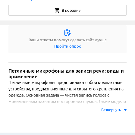
В корзину
Ваши ответы помогут сделать сайт лучше
Пройти опрос
Петличные микрофоны для записи речи: виды и
применение
Петличные микрофоны представляют собой компактные 
устройства, предназначенные для скрытого крепления на 
одежде. Основная задача — чистая запись голоса с 
минимальным захватом посторонних шумов. Такие модели 
востребованы в видеоблогинге, журналистике, онлайн-
Развернуть
обучении и проведении конференций. Конструкция 
предполагает крепление с помощью зажима-прищепки 
или магнитного держателя, что обеспечивает удобное 
размещение в области груди.
