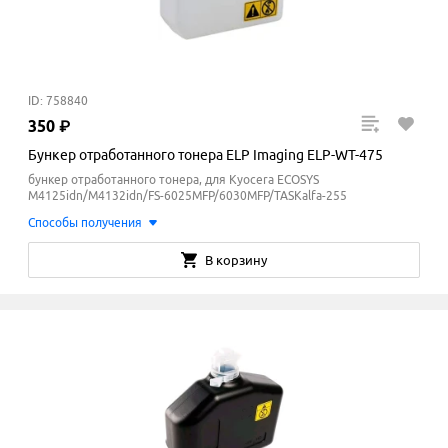
ID: 758840
350
₽
Бункер отработанного тонера ELP Imaging ELP-WT-475
бункер отработанного тонера, для Kyocera ECOSYS
M4125idn/M4132idn/FS-6025MFP/6030MFP/TASKalfa-255
Способы получения
В корзину