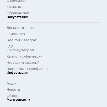
О компании
фотостудиях. Широкая совместимость с устройствами 
Контакты
основных производителей упрощает процесс выбора 
Обратная связь
необходимых комплектующих.
Покупателям
Доставка и оплата
Самовывоз
Гарантия и возврат
FAQ
Конфигуратор ПК
Каталог конфигураций
Что с моим заказом?
Подарочные сертификаты
Информация
Акции
Новости
Обзоры
Мы в соцсетях