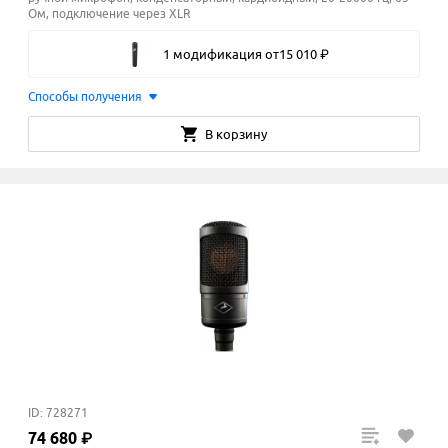
Ом, подключение через XLR
1 модификация
от
15
010
₽
Способы получения
В корзину
ID: 728271
74
680
₽