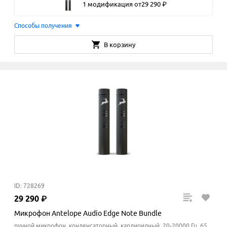
1 модификация
от
29
290
₽
Способы получения
В корзину
ID: 728269
29
290
₽
Микрофон Antelope Audio Edge Note Bundle
ручной микрофон, конденсаторный, кардиоидный, 20-20000 Гц, 65