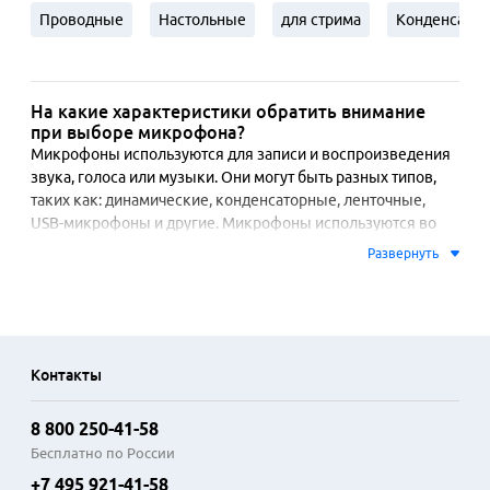
Проводные
Настольные
для стрима
Конденсато
На какие характеристики обратить внимание
при выборе микрофона?
Микрофоны используются для записи и воспроизведения 
звука, голоса или музыки. Они могут быть разных типов, 
таких как: динамические, конденсаторные, ленточные, 
USB-микрофоны и другие. Микрофоны используются во 
многих сферах, включая музыку, кино, радио, телевидение, 
Развернуть
конференции и многое другое. Например, в музыке 
микрофоны используются для записи вокала и 
инструментов. В кино и телевидении их используют для 
записи диалогов, звуковых эффектов и музыки. В 
конференциях эти устройства используются для 
Контакты
обеспечения связи между участниками.
Существует несколько типов микрофонов, каждый из 
8 800 250-41-58
которых имеет свои особенности и подходит для разных 
Бесплатно по России
целей. Вот некоторые из них:
+7 495 921-41-58