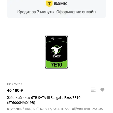
ID: 425966
46
180
₽
Жёсткий диск 6TB SATA-III Seagate Exos 7E10
(ST6000NM019B)
внутренний HDD, 3.5", 6000 ГБ, SATA-III, 7200 об/мин, кэш - 256 МБ