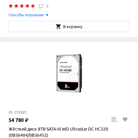
3
Способы получения
В корзину
ID: 292681
54
780
₽
Жёсткий диск 8TB SATA-III WD Ultrastar DC HC320
(0B36404/0B36452)