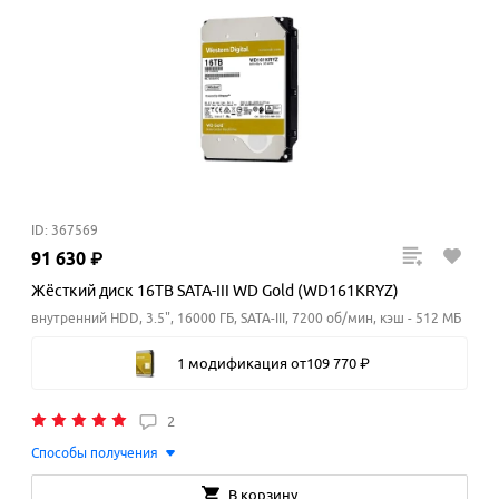
ID: 367569
91
630
₽
Жёсткий диск 16TB SATA-III WD Gold (WD161KRYZ)
внутренний HDD, 3.5", 16000 ГБ, SATA-III, 7200 об/мин, кэш - 512 МБ
1 модификация
от
109
770
₽
2
Способы получения
В корзину