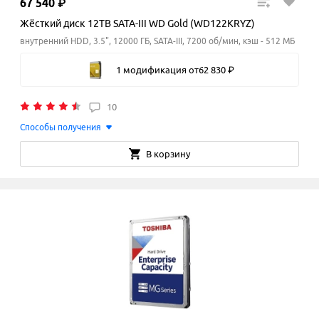
67
540
₽
Жёсткий диск 12TB SATA-III WD Gold (WD122KRYZ)
внутренний HDD, 3.5", 12000 ГБ, SATA-III, 7200 об/мин, кэш - 512 МБ
1 модификация
от
62
830
₽
10
Способы получения
В корзину