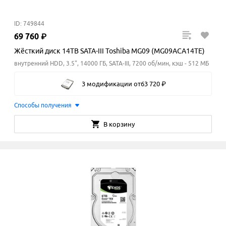
ID: 749844
69
760
₽
Жёсткий диск 14TB SATA-III Toshiba MG09 (MG09ACA14TE)
внутренний HDD, 3.5", 14000 ГБ, SATA-III, 7200 об/мин, кэш - 512 МБ
3 модификации
от
63
720
₽
Способы получения
В корзину