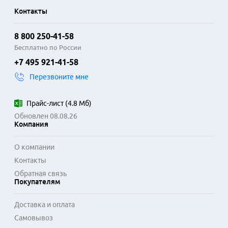
Конструкция дисков включает специализированные 
Контакты
прошивки, оптимизированные для многозадачности и 
работы в RAID-массивах. Технологии вибрационной 
8 800 250-41-58
компенсации и системы коррекции ошибок обеспечивают 
целостность данных при интенсивном обращении. 
Бесплатно по России
Используются интерфейсы подключения SATA и SAS, что 
+7 495 921-41-58
гарантирует совместимость с большинством серверного 
Перезвоните мне
оборудования и систем хранения.

Основные сферы применения таких накопителей — 
Прайс-лист
(
4.8 Мб
)
корпоративные дата-центры, телекоммуникационные 
Обновлен 08.08.26
системы и вычислительная инфраструктура предприятий. 
Компания
Диски доступны в форматах 3.5 и 2.5 дюйма с большим 
объёмом памяти, что позволяет эффективно 
О компании
масштабировать ресурсы хранения информации.
Контакты
Обратная связь
Покупателям
Доставка и оплата
Самовывоз