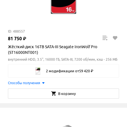
ID: 488557
81
750
₽
Жёсткий диск 16TB SATA-III Seagate IronWolf Pro
(ST16000NT001)
внутренний HDD, 3.5", 16000 ГБ, SATA-III, 7200 об/мин, кэш - 256 МБ
2 модификации
от
59
420
₽
Способы получения
В корзину