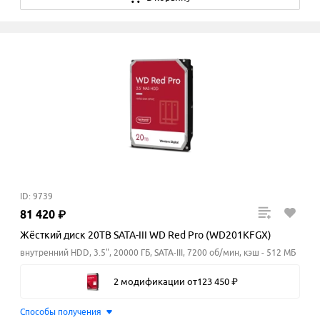
ID: 9739
81
420
₽
Жёсткий диск 20TB SATA-III WD Red Pro (WD201KFGX)
внутренний HDD, 3.5", 20000 ГБ, SATA-III, 7200 об/мин, кэш - 512 МБ
2 модификации
от
123
450
₽
Способы получения