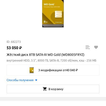
ID: 682273
53
050
₽
Жёсткий диск 8TB SATA-III WD Gold (WD8005FRYZ)
внутренний HDD, 3.5", 8000 ГБ, SATA-III, 7200 об/мин, кэш - 256 МБ
3 модификации
от
40
040
₽
Способы получения
В корзину