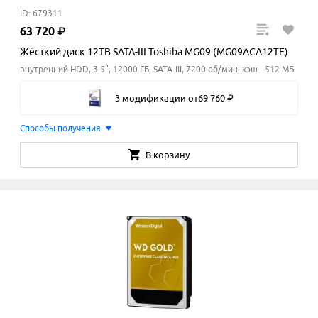
ID: 679311
63
720
₽
Жёсткий диск 12TB SATA-III Toshiba MG09 (MG09ACA12TE)
внутренний HDD, 3.5", 12000 ГБ, SATA-III, 7200 об/мин, кэш - 512 МБ
3 модификации
от
69
760
₽
Способы получения
В корзину