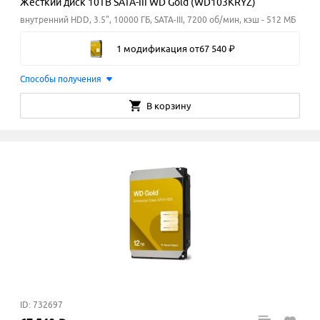
Жёсткий диск 10TB SATA-III WD Gold (WD103KRYZ)
внутренний HDD, 3.5", 10000 ГБ, SATA-III, 7200 об/мин, кэш - 512 МБ
1 модификация
от
67
540
₽
Способы получения
В корзину
ID: 732697