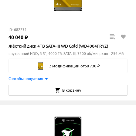
ID: 682271
40
040
₽
Жёсткий диск 4TB SATA-III WD Gold (WD4004FRYZ)
внутренний HDD, 3.5", 4000 ГБ, SATA-III, 7200 об/мин, кэш - 256 МБ
3 модификации
от
50
730
₽
Способы получения
В корзину