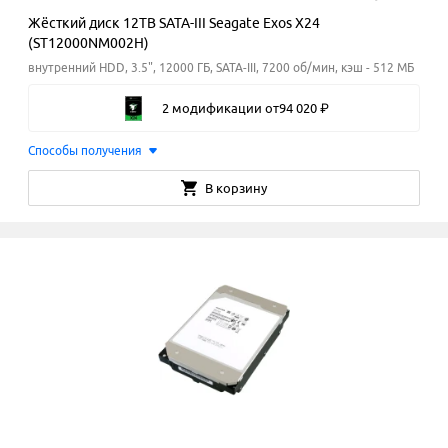
Жёсткий диск 12TB SATA-III Seagate Exos X24
(ST12000NM002H)
внутренний HDD, 3.5", 12000 ГБ, SATA-III, 7200 об/мин, кэш - 512 МБ
2 модификации
от
94
020
₽
Способы получения
В корзину