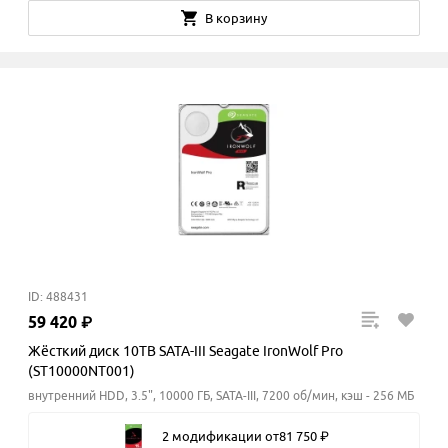
В корзину
ID: 488431
59
420
₽
Жёсткий диск 10TB SATA-III Seagate IronWolf Pro
(ST10000NT001)
внутренний HDD, 3.5", 10000 ГБ, SATA-III, 7200 об/мин, кэш - 256 МБ
2 модификации
от
81
750
₽