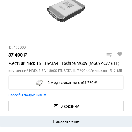
ID: 493393
87
400
₽
Жёсткий диск 16TB SATA-III Toshiba MG09 (MG09ACA16TE)
внутренний HDD, 3.5", 16000 ГБ, SATA-III, 7200 об/мин, кэш - 512 МБ
3 модификации
от
63
720
₽
Способы получения
В корзину
Показать ещё