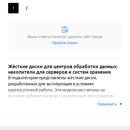
1
2
Ваши ответы помогут сделать сайт лучше
Пройти опрос
Жёсткие диски для центров обработки данных:
накопители для серверов и систем хранения
В подкатегории представлены жёсткие диски, 
разработанные для эксплуатации в условиях 
круглосуточной работы. Эти модели рассчитаны на 
высокие рабочие нагрузки, характерные для серверов, 
сетевых хранилищ и массивов данных. Отличительными 
Развернуть
чертами являются повышенная надёжность, увеличенный 
ресурс наработки на отказ и стабильная работа при 
постоянной высокой температуре.
