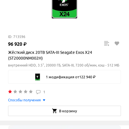
ID: 713596
96
920
₽
Жёсткий диск 20TB SATA-III Seagate Exos X24
(ST20000NM002H)
внутренний HDD, 3.5", 20000 ГБ, SATA-III, 7200 об/мин, кэш - 512 МБ
1 модификация
от
122
940
₽
1
Способы получения
В корзину