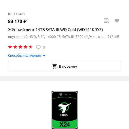
ID: 335489
83
170
₽
Жёсткий диск 14TB SATA-III WD Gold (WD141KRYZ)
внутренний HDD, 3.5", 14000 ГБ, SATA-III, 7200 об/мин, кэш - 512 МБ
9
Способы получения
В корзину