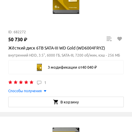
ID: 682272
50
730
₽
Жёсткий диск 6TB SATA-III WD Gold (WD6004FRYZ)
внутренний HDD, 3.5", 6000 ГБ, SATA-III, 7200 об/мин, кэш - 256 МБ
3 модификации
от
40
040
₽
1
Способы получения
В корзину