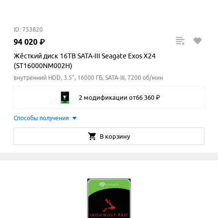
ID: 753820
94
020
₽
Жёсткий диск 16TB SATA-III Seagate Exos X24
(ST16000NM002H)
внутренний HDD, 3.5", 16000 ГБ, SATA-III, 7200 об/мин
2 модификации
от
66
360
₽
Способы получения
В корзину