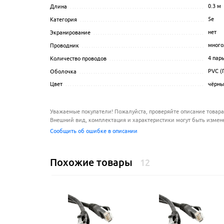
0.3
м
Длина
..................................................................
5e
Категория
..............................................................
нет
Экранирование
........................................................
много
Проводник
.............................................................
4 пар
Количество проводов
.................................................
PVC (
Оболочка
..............................................................
чёрн
Цвет
....................................................................
Уважаемые покупатели! Пожалуйста, проверяйте описание товара
Внешний вид, комплектация и характеристики могут быть измен
Сообщить об ошибке в описании
Похожие товары
12