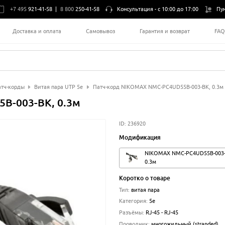
+7 495
921-41-58
|
8 800
250-41-58
Консультация -
с 10:00 до 17:00
Пу
Доставка и оплата
Самовывоз
Гарантия и возврат
FA
тч-корды
Витая пара UTP 5e
Патч-корд NIKOMAX NMC-PC4UD55B-003-BK, 0.3м
B-003-BK, 0.3м
ID:
236920
Модификация
NIKOMAX NMC-PC4UD55B-003-
0.3м
Коротко о товаре
Тип
:
витая пара
Категория
:
5e
Разъёмы
:
RJ-45 - RJ-45
Проводник
:
многожильный (stranded)