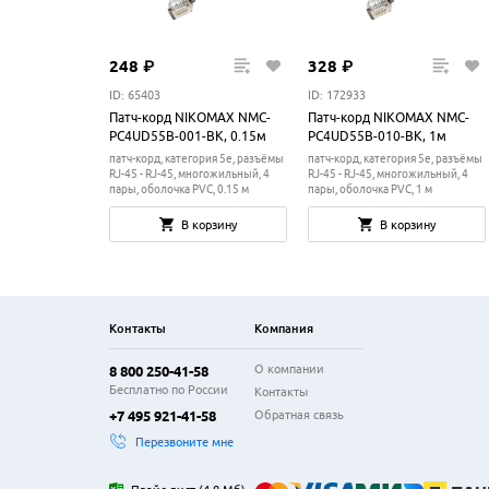
248
₽
328
₽
ID: 65403
ID: 172933
Патч-корд NIKOMAX NMC-
Патч-корд NIKOMAX NMC-
PC4UD55B-001-BK, 0.15м
PC4UD55B-010-BK, 1м
патч-корд, категория 5e, разъёмы
патч-корд, категория 5e, разъёмы
RJ-45 - RJ-45, многожильный, 4
RJ-45 - RJ-45, многожильный, 4
пары, оболочка PVC, 0.15 м
пары, оболочка PVC, 1 м
В корзину
В корзину
Контакты
Компания
О компании
8 800 250-41-58
Бесплатно по России
Контакты
Обратная связь
+7 495 921-41-58
Перезвоните мне