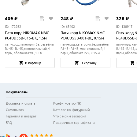
409
₽
248
₽
328
₽
ID: 172932
ID: 65402
ID: 138917
Патч-корд NIKOMAX NMC-
Патч-корд NIKOMAX NMC-
Патч-корд 
PC4UD55B-015-BK, 1.5м
PC4UD55B-001-BL, 0.15м
PC4UD55B-0
патч-корд, категория 5e, разъёмы
патч-корд, категория 5e, разъёмы
патч-корд, ка
RJ-45 - RJ-45, многожильный, 4
RJ-45 - RJ-45, многожильный, 4
RJ-45 - RJ-45
пары, оболочка PVC, 1.5 м
пары, оболочка PVC, 0.15 м
пары, оболочк
В корзину
В корзину
Покупателям
Доставка и оплата
Конфигуратор ПК
Самовывоз
Каталог конфигураций
Гарантия и возврат
Что с моим заказом?
FAQ
Подарочные сертификаты