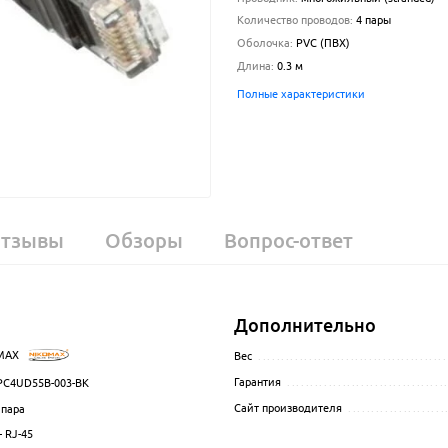
Количество проводов
:
4 пары
Оболочка
:
PVC (ПВХ)
Длина
:
0.3
м
Полные характеристики
тзывы
Обзоры
Вопрос-ответ
Дополнительно
MAX
.................................................................................................
Вес
.........................................
Гарантия
..................................
C4UD55B-003-BK
.................................................................................................
Сайт производителя
.....................
 пара
................................................................................................
- RJ-45
.................................................................................................