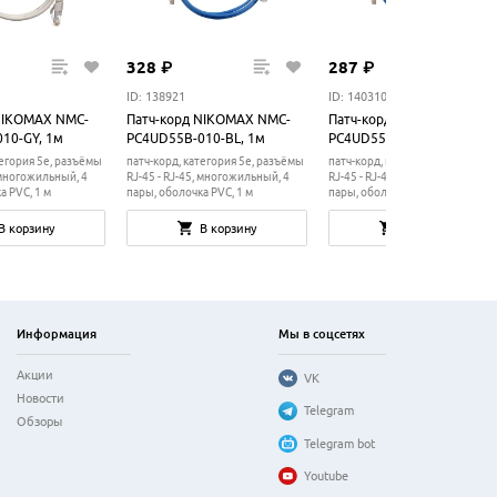
328
₽
287
₽
ID: 138921
ID: 140310
NIKOMAX NMC-
Патч-корд NIKOMAX NMC-
Патч-корд NIKOMAX NMC-
10-GY, 1м
PC4UD55B-010-BL, 1м
PC4UD55B-005-BL, 0.5м
тегория 5e, разъёмы
патч-корд, категория 5e, разъёмы
патч-корд, категория 5e, разъё
, многожильный, 4
RJ-45 - RJ-45, многожильный, 4
RJ-45 - RJ-45, многожильный, 4
а PVC, 1 м
пары, оболочка PVC, 1 м
пары, оболочка PVC, 0.5 м
В корзину
В корзину
В корзину
Информация
Мы в соцсетях
Акции
VK
Новости
Telegram
Обзоры
Telegram bot
Youtube