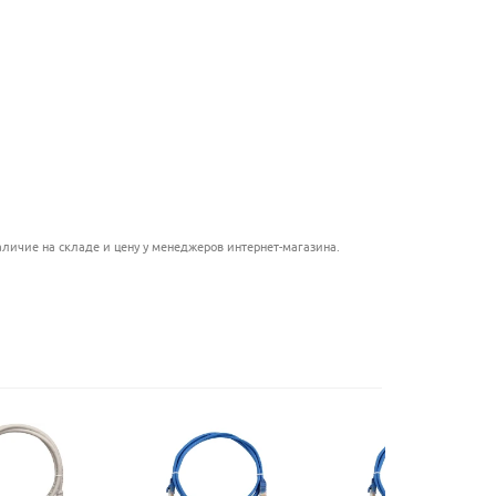
.....................................
.........................................
...............................................
..........................................
......................................................
.........................................
...................................
личие на складе и цену у менеджеров интернет-магазина.