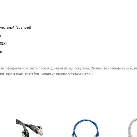
.................................................................................................
.................................................................................................
.................................................................................................
жильный (stranded)
.................................................................................................
ы
.................................................................................................
ПВХ)
.................................................................................................
ый
.................................................................................................
 на официальном сайте производителя перед покупкой. Уточняйте спецификацию, на
ены производителем без предварительного уведомления.