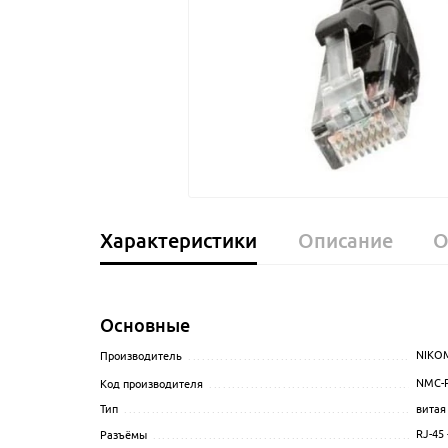
Характеристики
Описание
О
Основные
NIKO
Производитель
........................................................
NMC-P
Код производителя
...................................................
витая
Тип
......................................................................
RJ-45 
Разъёмы
...............................................................