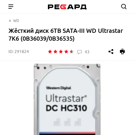
WD
Жёсткий диск 6TB SATA-III WD Ultrastar
7K6 (0B36039/0B36535)
ID:
291824
43