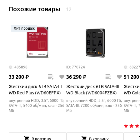
Похожие товары
12
Хит продаж
ID: 485898
ID: 770724
ID: 6822
33
200
₽
36
290
₽
51
200
Жёсткий диск 6TB SATA-III
Жёсткий диск 6TB SATA-III
Жёсткий
WD Red Plus (WD60EFPX)
WD Black (WD6004FZBX)
WD Gol
внутренний HDD, 3.5", 6000 ГБ,
внутренний HDD, 3.5", 6000 ГБ,
внутренн
SATA-III, 5400 об/мин, кэш - 256
SATA-III, 7200 об/мин, кэш - 256
SATA-III,
МБ
МБ
МБ
В корзину
В корзину