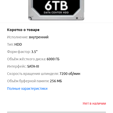
Коротко о товаре
Исполнение
:
внутренний
Тип
:
HDD
Форм-фактор
:
3.5"
Объём жёсткого диска
:
6000
ГБ
Интерфейс
:
SATA-III
Скорость вращения шпинделя
:
7200 об/мин
Объём буферной памяти
:
256
МБ
Полные характеристики
Нет в наличии