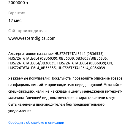
2000000
ч
Гарантия
12 мес.
Сайт производителя
www.westerndigital.com
Альтернативное название: HUS726T6TALE6L4 (0B36535),
HUS726T6TALE6L4 (0B36039), 0B36039, 0B36039\0B36535,
HUS726T6TALE6L4/0B36039, HUS726T6TALE6L4 (0B36039).CN,
HUS726T6TALE6L4_0B36535, HUS726T6TALE6L4_0B36039
Уважаемые покупатели! Пожалуйста, проверяйте описание товара
на официальном сайте производителя перед покупкой. Уточняйте
спецификацию, наличие на складе и цену у менеджеров интернет-
магазина. Внешний вид, комплектация и характеристики могут
быть изменены производителем без предварительного
уведомления.
Сообщить об ошибке в описании