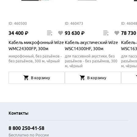
ID: 460500
ID: 460473
ID: 4604
34
400
₽
93
630
₽
78
730
Кабель микрофонный Wize
Кабель акустический Wize
Кабель 
WMC24300FP, 300м
WSC14300HF, 300м
WSC163
микрофонный, без разъёмов -
для пассивной акустики, без
для пасс
без разъёмов, 300 м, чёрный
разъёмов - без разъёмов, 300
разъёмов
м, чёрный
м, чёрны
В корзину
В корзину
Контакты
8 800 250-41-58
Бесплатно по России