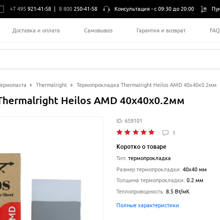
+7 495
921-41-58
|
8 800
250-41-58
Консультация -
с 09:30 до 20:00
Пу
Доставка и оплата
Самовывоз
Гарантия и возврат
FA
Термопаста
Thermalright
Термопрокладка Thermalright Heilos AMD 40x40x0.2мм
hermalright Heilos AMD 40x40x0.2мм
ID:
659101
1
Коротко о товаре
Тип
:
термопрокладка
Размер термопрокладки
:
40x40 мм
Толщина термопрокладки
:
0.2
мм
Теплопроводность
:
8.5
Вт/мК
Полные характеристики