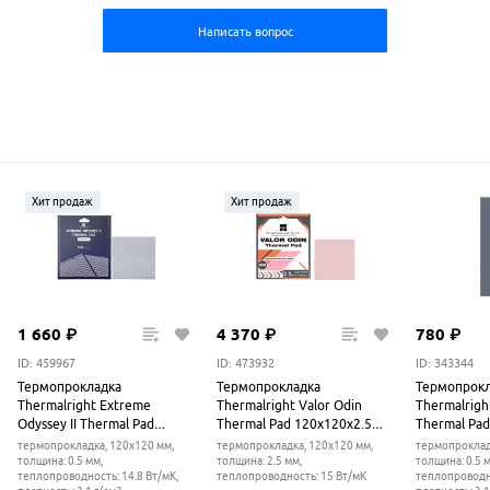
Написать вопрос
Хит продаж
Хит продаж
1
660
₽
4
370
₽
780
₽
ID: 459967
ID: 473932
ID: 343344
Термопрокладка
Термопрокладка
Термопрокл
Thermalright Extreme
Thermalright Valor Odin
Thermalrigh
Odyssey II Thermal Pad
Thermal Pad 120x120x2.5
Thermal Pa
120x120x0.5 mm
mm
термопрокладка, 120x120 мм,
термопрокладка, 120x120 мм,
термопроклад
толщина: 0.5 мм,
толщина: 2.5 мм,
толщина: 0.5 
теплопроводность: 14.8 Вт/мК,
теплопроводность: 15 Вт/мК
теплопроводно