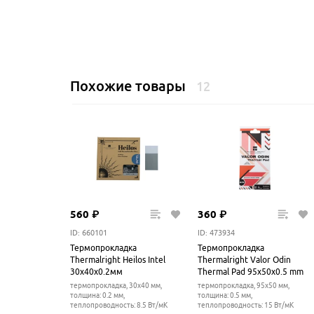
Похожие товары
12
560
₽
360
₽
ID: 660101
ID: 473934
Термопрокладка
Термопрокладка
Thermalright Heilos Intel
Thermalright Valor Odin
30x40x0.2мм
Thermal Pad 95x50x0.5 mm
термопрокладка, 30x40 мм,
термопрокладка, 95x50 мм,
толщина: 0.2 мм,
толщина: 0.5 мм,
теплопроводность: 8.5 Вт/мК
теплопроводность: 15 Вт/мК