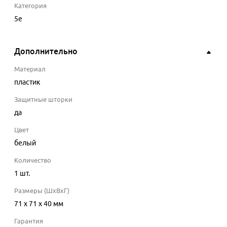
Категория
5e
Дополнительно
Материал
пластик
Защитные шторки
да
Цвет
белый
Количество
1
шт.
Размеры (ШхВхГ)
71 x 71 x 40 мм
Гарантия