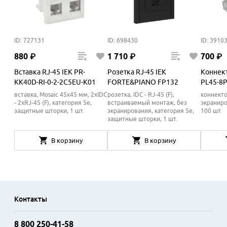
ID: 727131
ID: 698430
ID: 3910
880
₽
1
710
₽
700
₽
Вставка RJ-45 IEK PR-
Розетка RJ-45 IEK
Коннект
KK40D-RI-0-2-2C5EU-K01
FORTE&PIANO FP132
PL45-8P
вставка, Mosaic 45x45 мм, 2xIDC
розетка, IDC - RJ-45 (F),
коннекто
- 2xRJ-45 (F), категория 5e,
встраиваемый монтаж, без
экраниро
защитные шторки, 1 шт.
экранирования, категория 5e,
100 шт.
защитные шторки, 1 шт.
В корзину
В корзину
Контакты
8 800 250-41-58