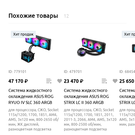
Похожие товары
12
Хит продаж
Хит п
ID: 779101
ID: 479701
ID: 6845
47
170
₽
23
470
₽
25
650
Система жидкостного
Система жидкостного
Систем
охлаждения ASUS ROG
охлаждения ASUS ROG
охлажд
RYUO IV SLC 360 ARGB
STRIX LC II 360 ARGB
STRIX LC
для процессора, СЖО, Socket
для процессора, СЖО, Socket
для проц
115x/1200, 1700, 1851, AM4,
115x/1200, 1700, 1851, 2011,
115x/120
AM5, 3x120 мм, 800-2650 об/
2011-3, 2066, AM4, AM5, 3x120
AM5, 3x1
мин, ЖК дисплей,
мм, 800-2500 об/мин,
мин, раз
разноцветная подсветка
разноцветная подсветка