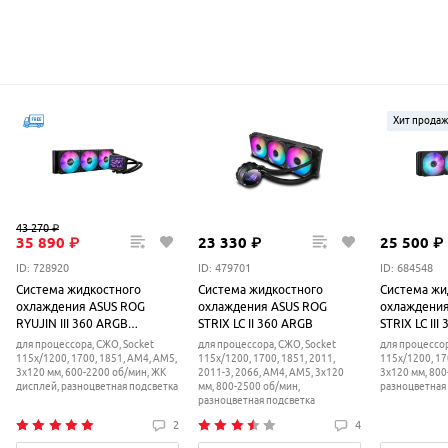
Хит прода
43
270
₽
35
890
₽
23
330
₽
25
500
₽
ID: 728920
ID: 479701
ID: 684548
Система жидкостного
Система жидкостного
Система жи
охлаждения ASUS ROG
охлаждения ASUS ROG
охлаждения
RYUJIN III 360 ARGB
STRIX LC II 360 ARGB
STRIX LC III
EXTREME
для процессора, СЖО, Socket
для процессора, СЖО, Socket
для процессор
115x/1200, 1700, 1851, AM4, AM5,
115x/1200, 1700, 1851, 2011,
115x/1200, 17
3x120 мм, 600-2200 об/мин, ЖК
2011-3, 2066, AM4, AM5, 3x120
3x120 мм, 800
дисплей, разноцветная подсветка
мм, 800-2500 об/мин,
разноцветная
разноцветная подсветка
2
4