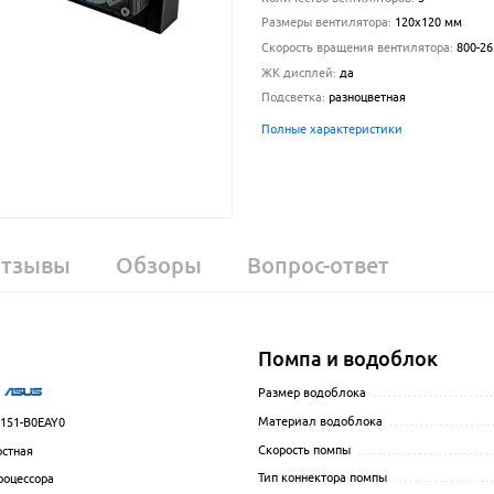
Размеры вентилятора
:
120x120 мм
Скорость вращения вентилятора
:
800-26
ЖК дисплей
:
да
Подсветка
:
разноцветная
Полные характеристики
тзывы
Обзоры
Вопрос-ответ
Помпа и водоблок
.................................................................................................
Размер водоблока
.......................
Материал водоблока
....................
151-B0EAY0
.................................................................................................
Скорость помпы
..........................
стная
.................................................................................................
Тип коннектора помпы
...................
роцессора
.................................................................................................