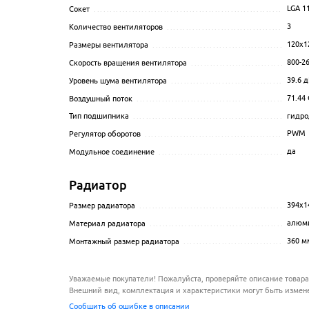
LGA 1
Сокет
...................................................................
3
Количество вентиляторов
............................................
120x1
Размеры вентилятора
.................................................
800-2
Скорость вращения вентилятора
....................................
39.6
д
Уровень шума вентилятора
...........................................
71.44
Воздушный поток
......................................................
гидро
Тип подшипника
.......................................................
PWM
Регулятор оборотов
...................................................
да
Модульное соединение
...............................................
Радиатор
394x1
Размер радиатора
.....................................................
алюм
Материал радиатора
.................................................
360 м
Монтажный размер радиатора
.......................................
Уважаемые покупатели! Пожалуйста, проверяйте описание товара
Внешний вид, комплектация и характеристики могут быть измен
Сообщить об ошибке в описании