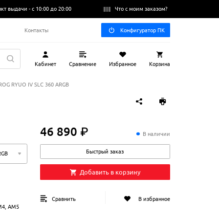
нкт выдачи -
с 10:00 до 20:00
Что с моим заказом?
Q
Контакты
Конфигуратор ПК
Кабинет
Сравнение
Избранное
Корзина
ROG RYUO IV SLC 360 ARGB
46 890 ₽
46
890
₽
В наличии
Быстрый заказ
RGB
Добавить в корзину
Сравнить
В избранное
AM4, AM5