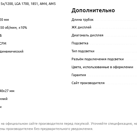
15x/1200, LGA 1700, 1851, AM4, AM5
.................................................................................................
Дополнительно
.................................................................................................
Длина трубок
.............................
20 мм
................................................................................................
ЖК дисплей
..............................
650
об/мин
, ±10%
.................................................................................................
Диагональ дисплея
......................
Б
.................................................................................................
Подсветка
.................................
CFM
................................................................................................
Тип подсветки
............................
динамический
.................................................................................................
Разъём подключения подсветки
........
.................................................................................................
Цвета, использованные в оформлении
.
.................................................................................................
Гарантия
..................................
Сайт производителя
.....................
40x27 мм
.................................................................................................
иний
.................................................................................................
м
.................................................................................................
 на официальном сайте производителя перед покупкой. Уточняйте спецификацию, на
ены производителем без предварительного уведомления.