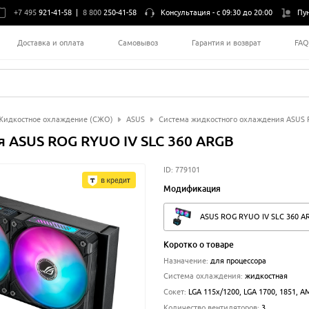
+7 495
921-41-58
|
8 800
250-41-58
Консультация -
с 09:30 до 20:00
Пу
Доставка и оплата
Самовывоз
Гарантия и возврат
FA
Жидкостное охлаждение (СЖО)
ASUS
Система жидкостного охлаждения ASUS 
 ASUS ROG RYUO IV SLC 360 ARGB
ID:
779101
Модификация
ASUS ROG RYUO IV SLC 360 A
Коротко о товаре
Назначение
:
для процессора
Система охлаждения
:
жидкостная
Сокет
:
LGA 115x/1200, LGA 1700, 1851, 
Количество вентиляторов
:
3