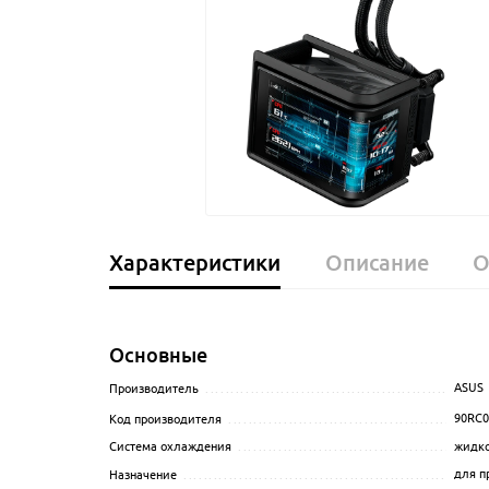
Характеристики
Описание
О
Основные
ASUS
Производитель
........................................................
90RC0
Код производителя
...................................................
жидко
Система охлаждения
.................................................
для п
Назначение
............................................................