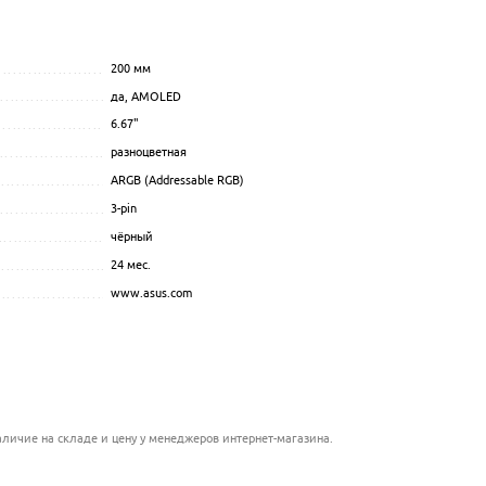
....................................
...........................................................
200
мм
.................................................................................................
.......................................................
да
, AMOLED
.................................................................................................
...................................................................
6.67
"
.................................................................................................
............................................................
разноцветная
................................................................................................
..................................................
ARGB (Addressable RGB)
.................................................................................................
................................................
3-pin
................................................................................................
....................................................
чёрный
.................................................................................................
........................................................
24 мес.
.................................................................................................
www.asus.com
.................................................................................................
..................................................
......................................................
................................................................
личие на складе и цену у менеджеров интернет-магазина.