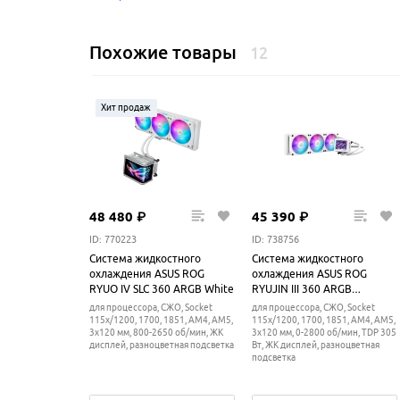
Похожие товары
12
Хит продаж
48
480
₽
45
390
₽
ID: 770223
ID: 738756
Система жидкостного
Система жидкостного
охлаждения ASUS ROG
охлаждения ASUS ROG
RYUO IV SLC 360 ARGB White
RYUJIN III 360 ARGB
EXTREME White Edition
для процессора, СЖО, Socket
для процессора, СЖО, Socket
115x/1200, 1700, 1851, AM4, AM5,
115x/1200, 1700, 1851, AM4, AM5,
3x120 мм, 800-2650 об/мин, ЖК
3x120 мм, 0-2800 об/мин, TDP 305
дисплей, разноцветная подсветка
Вт, ЖК дисплей, разноцветная
подсветка