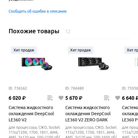
Сообщить об ошибке в описании
Похожие товары
12
Хит продаж
Хит продаж
Хит п
ID: 736562
ID: 766480
ID: 7593
6
020
₽
5
670
₽
6
640
Система жидкостного
Система жидкостного
Систем
охлаждения DeepCool
охлаждения DeepCool
охлажд
LE360 V2
LE360 V2 ZERO DARK
LE360 
для процессора, СЖО, Socket
для процессора, СЖО, Socket
для проц
115x/1200, 1700, 1851, AM4,
115x/1200, 1700, 1851, AM4,
115x/120
AM5, 3x120 мм, 500-2100 об/
AM5, 3x120 мм, 500-1600 об/
AM5, 3x1