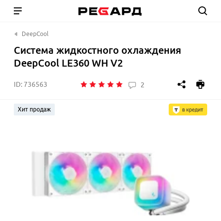
DeepCool
Система жидкостного охлаждения
DeepCool LE360 WH V2
ID:
736563
2
Хит продаж