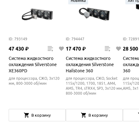
Новинка
Хит п
ID: 793149
ID: 794447
ID: 7289
47
430
₽
17
470
₽
28
500
Система жидкостного
Система жидкостного
Систем
охлаждения Silverstone
охлаждения Silverstone
охлажде
XE360PD
Hailstone 360
360
для процессора, СЖО, 3x120
для процессора, СЖО, Socket
для проц
мм, 800-3000 об/мин
115x/1200, 1700, 1851, AM4,
115x/120
AM5, TR4, sTRX4, SP3, 3x120 мм,
AM5, 3x1
800-3000 об/мин
В корзину
В корзину