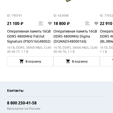
ID: 790761
ID: 653698
ID: 7765
21
100
₽
18
800
₽
22
910
Оперативная память 16GB
Оперативная память 16GB
Операт
DDR5 4800MHz Patriot
DDR5 4800MHz Digma
DDR5 4
Signature (PSD516G48002)
(DGMAD54800016S)
(BL.9B
16 ГБ, DDR5, 38400 МБ/с, CL40-
16 ГБ, DDR5, 38400 МБ/с, CL40-
16 ГБ, D
40-40-77, 1.1 В
40-40-76, 1.1 В
1.1 В
В корзину
В корзину
Контакты
8 800 250-41-58
Бесплатно по России