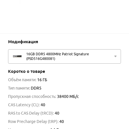
Модификация
16GB DDR5 4800MHz Patriot Signature
(PSD516G480081)
Коротко о товаре
Объём памяти
:
16 ГБ
Тип памяти
:
DDR5
Пропускная способность
:
38400
МБ/с
CAS Latency (CL)
:
40
RAS to CAS Delay (tRCD)
:
40
Row Precharge Delay (tRP)
:
40