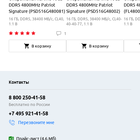
DDR5 4800MHz Patriot
DDR5 4800MHz Patriot
DDR5 4
Signature (PSD516G480081)
Signature (PSD516G48002)
(FL480
16 ГБ, DDR5, 38400 МБ/с, CL40,
16 ГБ, DDR5, 38400 МБ/с, CL40-
16 ГБ, D
1.1 В
40-40-77, 1.1 В
1.1 В
1
В корзину
В корзину
Контакты
8 800 250-41-58
Бесплатно по России
+7 495 921-41-58
Перезвоните мне
Прайс-лист
(
4.6 Мб
)