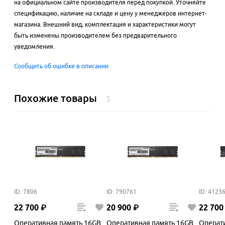
на официальном сайте производителя перед покупкой. Уточняйте
спецификацию, наличие на складе и цену у менеджеров интернет-
магазина. Внешний вид, комплектация и характеристики могут
быть изменены производителем без предварительного
уведомления.
Сообщить об ошибке в описании
Похожие товары
5
ID: 7806
ID: 790761
ID: 4123
22
700
₽
20
900
₽
22
700
Оперативная память 16GB
Оперативная память 16GB
Операт