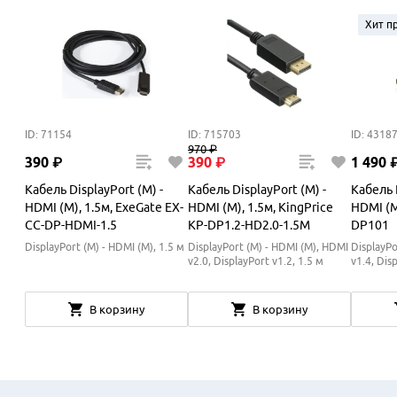
Хит п
ID: 71154
ID: 715703
ID: 4318
970
₽
390
₽
390
₽
1
490
Кабель DisplayPort (M) -
Кабель DisplayPort (M) -
Кабель D
HDMI (M), 1.5м, ExeGate EX-
HDMI (M), 1.5м, KingPrice
HDMI (M
CC-DP-HDMI-1.5
KP-DP1.2-HD2.0-1.5M
DP101
DisplayPort (M) - HDMI (M), 1.5 м
DisplayPort (M) - HDMI (M), HDMI
DisplayPo
v2.0, DisplayPort v1.2, 1.5 м
v1.4, Dis
В корзину
В корзину