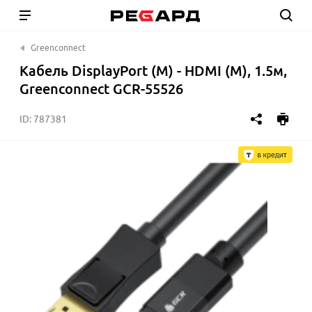
Greenconnect
Кабель DisplayPort (M) - HDMI (M), 1.5м,
Greenconnect GCR-55526
ID:
787381