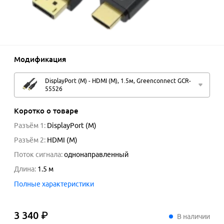
Модификация
DisplayPort (M) - HDMI (M), 1.5м, Greenconnect GCR-
55526
Коротко о товаре
Разъём 1
:
DisplayPort (M)
Разъём 2
:
HDMI (M)
Поток сигнала
:
однонаправленный
Длина
:
1.5
м
Полные характеристики
3 340 ₽
3
340
₽
В наличии