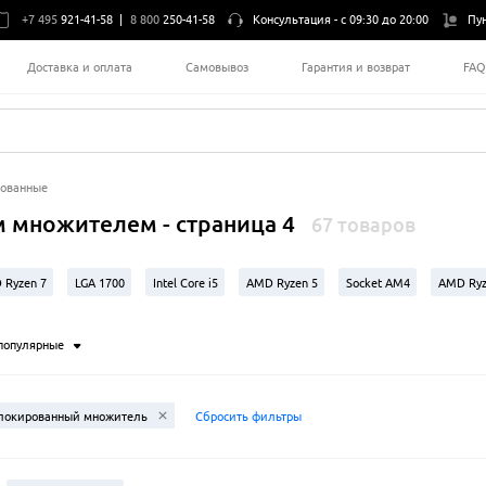
+7 495
921-41-58
|
8 800
250-41-58
Консультация -
с 09:30 до 20:00
Пу
Доставка и оплата
Самовывоз
Гарантия и возврат
FA
ованные
 множителем - страница 4
67 товаров
 Ryzen 7
LGA 1700
Intel Core i5
AMD Ryzen 5
Socket AM4
AMD Ryz
066
популярные
локированный множитель
Сбросить фильтры