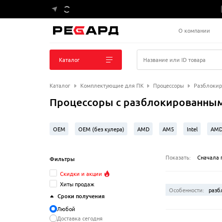
О компании
Каталог
Название или ID товара
Каталог
Комплектующие для ПК
Процессоры
Разблокир
Процессоры с разблокированным
OEM
OEM (без кулера)
AMD
AM5
Intel
AMD
Intel Core Ultra 7
Intel Core Ultra 5
Intel Core i9
LGA 2
Показать:
Сначала 
Фильтры
Скидки и акции
Хиты продаж
Особенности
:
разб
Сроки получения
Любой
Доставка сегодня