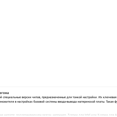
згона
 специальные версии чипов, предназначенные для тонкой настройки. Их ключевая 
ножителя в настройках базовой системы ввода-вывода материнской платы. Такая функ
на чипсете, поддерживающем разгон, например, Z-серии для Intel или X-серии для