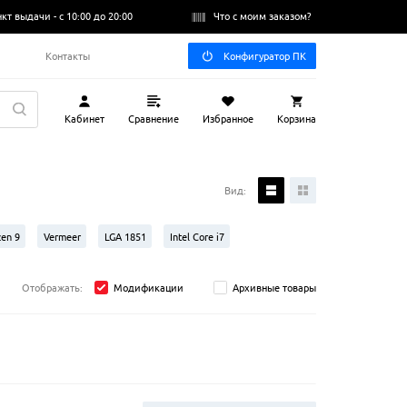
нкт выдачи -
с 10:00 до 20:00
Что с моим заказом?
Q
Контакты
Конфигуратор ПК
Кабинет
Сравнение
Избранное
Корзина
Вид:
en 9
Vermeer
LGA 1851
Intel Core i7
Отображать:
Модификации
Архивные товары