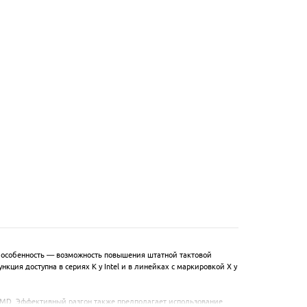
особенность — возможность повышения штатной тактовой 
ция доступна в сериях K у Intel и в линейках с маркировкой X у 
 AMD. Эффективный разгон также предполагает использование 