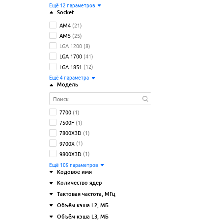
Ещё
12
параметров
Socket
AM4
(21)
AM5
(25)
LGA 1200
(8)
LGA 1700
(41)
LGA 1851
(12)
Ещё
4
параметрa
Модель
7700
(1)
7500F
(1)
7800X3D
(1)
9700X
(1)
9800X3D
(1)
Ещё
109
параметров
Кодовое имя
Количество ядер
Тактовая частота
, МГц
6
(27)
Golden Cove
(7)
Объём кэша L2
, МБ
8
(13)
Granite Ridge
(10)
Объём кэша L3
, МБ
10
(9)
Raphael
(9)