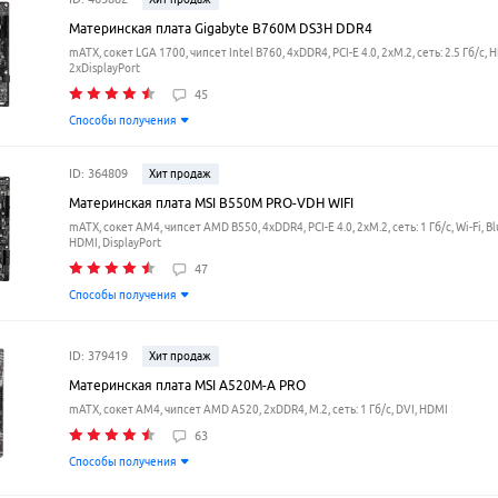
Материнская плата Gigabyte B760M DS3H DDR4
mATX, сокет LGA 1700, чипсет Intel B760, 4xDDR4, PCI-E 4.0, 2xM.2, сеть: 2.5 Гб/с, 
2xDisplayPort
45
Способы получения
ID: 364809
Хит продаж
Материнская плата MSI B550M PRO-VDH WIFI
mATX, сокет AM4, чипсет AMD B550, 4xDDR4, PCI-E 4.0, 2xM.2, сеть: 1 Гб/с, Wi-Fi, B
HDMI, DisplayPort
47
Способы получения
ID: 379419
Хит продаж
Материнская плата MSI A520M-A PRO
mATX, сокет AM4, чипсет AMD A520, 2xDDR4, M.2, сеть: 1 Гб/с, DVI, HDMI
63
Способы получения