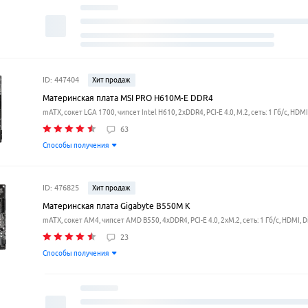
ID: 447404
Хит продаж
Материнская плата MSI PRO H610M-E DDR4
mATX, сокет LGA 1700, чипсет Intel H610, 2xDDR4, PCI-E 4.0, M.2, сеть: 1 Гб/с, HDMI
63
Способы получения
ID: 476825
Хит продаж
Материнская плата Gigabyte B550M K
mATX, сокет AM4, чипсет AMD B550, 4xDDR4, PCI-E 4.0, 2xM.2, сеть: 1 Гб/с, HDMI, D
23
Способы получения