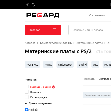
О компании
Каталог
Название или ID товара
Каталог
Комплектующие для ПК
Материнские платы
с 
Материнские платы с PS/2
215 то
PCI-E M.2
mATX
с Bluetooth
с Wi-Fi
ATX
PCI-E
AMD B850
Intel H610
Socket LGA 1851
AMD X870E
Показать:
Сначала 
Фильтры
Скидки и акции
Новинки
Разъёмы на задней 
Хиты продаж
Сроки получения
Любой