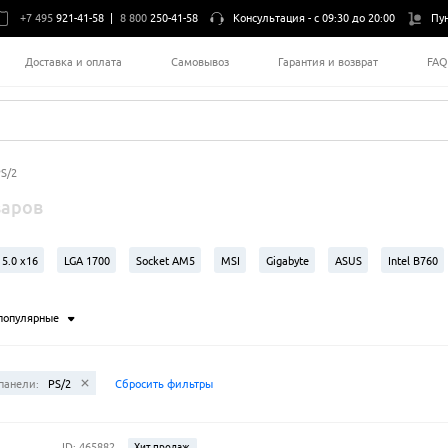
+7 495
921-41-58
|
8 800
250-41-58
Консультация -
с 09:30 до 20:00
Пу
Доставка и оплата
Самовывоз
Гарантия и возврат
FA
PS/2
варов
 5.0 x16
LGA 1700
Socket AM5
MSI
Gigabyte
ASUS
Intel B760
популярные
панели:
PS/2
Сбросить фильтры
ID: 465882
Хит продаж