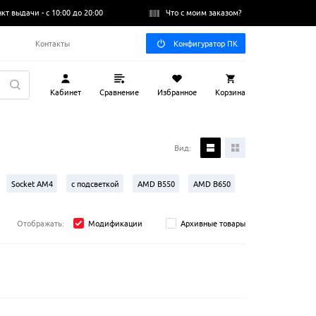
нкт выдачи -
с 10:00 до 20:00
Что с моим заказом?
Q
Контакты
Конфигуратор ПК
Кабинет
Сравнение
Избранное
Корзина
Вид:
Socket AM4
с подсветкой
AMD B550
AMD B650
Отображать:
Модификации
Архивные товары