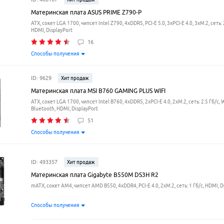
Материнская плата ASUS PRIME Z790-P
ATX, сокет LGA 1700, чипсет Intel Z790, 4xDDR5, PCI-E 5.0, 3xPCI-E 4.0, 3xM.2, сеть: 2
HDMI, DisplayPort
16
Способы получения
ID: 9629
Хит продаж
Материнская плата MSI B760 GAMING PLUS WIFI
ATX, сокет LGA 1700, чипсет Intel B760, 4xDDR5, 2xPCI-E 4.0, 2xM.2, сеть: 2.5 Гб/с, W
Bluetooth, HDMI, DisplayPort
51
Способы получения
ID: 493357
Хит продаж
Материнская плата Gigabyte B550M DS3H R2
mATX, сокет AM4, чипсет AMD B550, 4xDDR4, PCI-E 4.0, 2xM.2, сеть: 1 Гб/с, HDMI, D
Способы получения