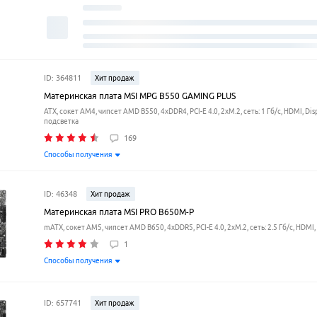
ID: 364811
Хит продаж
Материнская плата MSI MPG B550 GAMING PLUS
ATX, сокет AM4, чипсет AMD B550, 4xDDR4, PCI-E 4.0, 2xM.2, сеть: 1 Гб/с, HDMI, Dis
подсветка
169
Способы получения
ID: 46348
Хит продаж
Материнская плата MSI PRO B650M-P
mATX, сокет AM5, чипсет AMD B650, 4xDDR5, PCI-E 4.0, 2xM.2, сеть: 2.5 Гб/с, HDMI,
1
Способы получения
ID: 657741
Хит продаж