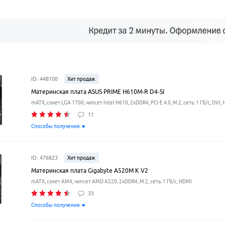
ID: 448100
Хит продаж
Материнская плата ASUS PRIME H610M-R D4-SI
mATX, сокет LGA 1700, чипсет Intel H610, 2xDDR4, PCI-E 4.0, M.2, сеть: 1 Гб/с, DVI,
11
Способы получения
ID: 476823
Хит продаж
Материнская плата Gigabyte A520M K V2
mATX, сокет AM4, чипсет AMD A520, 2xDDR4, M.2, сеть: 1 Гб/с, HDMI
33
Способы получения