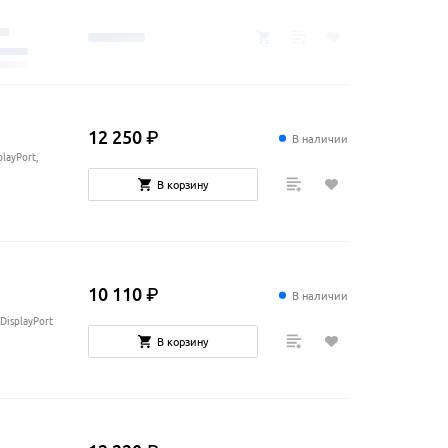
12
250
₽
В наличии
playPort,
В корзину
10
110
₽
В наличии
 DisplayPort
В корзину