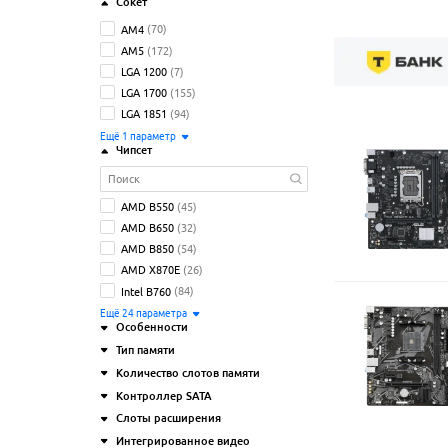
Сокет
AM4
(70)
AM5
(172)
LGA 1200
(7)
LGA 1700
(155)
LGA 1851
(94)
Ещё
1
параметр
Чипсет
AMD B550
(45)
AMD B650
(32)
AMD B850
(54)
AMD X870E
(26)
Intel B760
(84)
Ещё
24
параметрa
Особенности
Тип памяти
подсветка
(112)
Количество слотов памяти
предустановленный процессор
(2)
DDR3
(1)
Контроллер SATA
радиатор на подсистеме питания
DDR3 SO-DIMM
(1)
2
(181)
(мосфетах)
(370)
Слоты расширения
DDR4
(136)
4
(320)
SATA-II (3 Гб/с)
(2)
разъёмы со скрытым
DDR5
(360)
Интегрированное видео
SATA-III (6 Гб/с)
(499)
PCI-E 3.0 x16
(156)