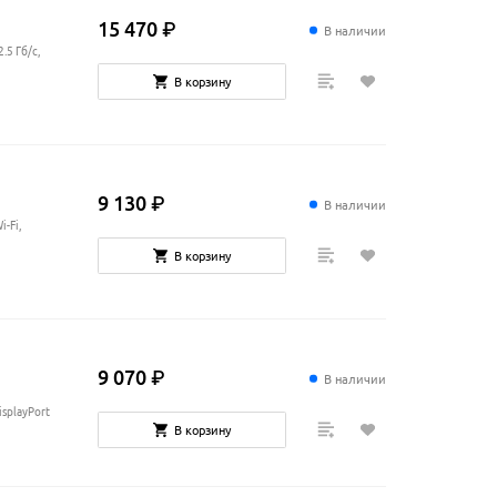
15
470
₽
В наличии
.5 Гб/с,
В корзину
9
130
₽
В наличии
i-Fi,
В корзину
9
070
₽
В наличии
isplayPort
В корзину