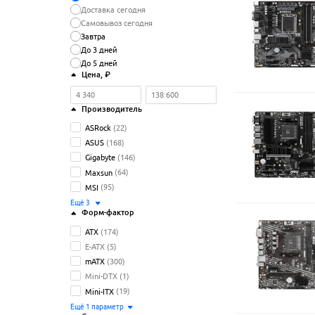
Доставка сегодня
Самовывоз сегодня
Завтра
До 3 дней
До 5 дней
Цена
, ₽
Производитель
ASRock
(22)
ASUS
(168)
Gigabyte
(146)
Maxsun
(64)
MSI
(95)
Ещё
3
Форм-фактор
ATX
(174)
E-ATX
(5)
mATX
(300)
Mini-DTX
(1)
Mini-ITX
(19)
Ещё
1
параметр