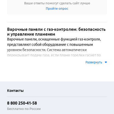
Ваши ответы помогут сделать сайт лучше
Пройти опрос
Варочные панели с газ-контролем: безопасность
и управление пламенем
Варочные панели, оснащенные функцией газ-контроля, 
представляют собой оборудование с повышенным 
уровнем безопасности. Система автоматически 
перекрывает подачу газа, если пламя горелки гаснет по 
причине сквозняка или выкипания жидкости. Это 
Развернуть
исключает утечку голубого топлива и его накопление в 
помещении. Такая опция особенно актуальна для семей с 
детьми или для кухонь, где часто готовят несколько блюд 
одновременно и возможны недосмотры.

Контакты
Конструкция включает термодатчики, которые 
непрерывно отслеживают наличие огня. При его 
8 800 250-41-58
исчезновении электромагнитный клапан срабатывает в 
течение нескольких секунд. Многие модели сочетают газ-
Бесплатно по России