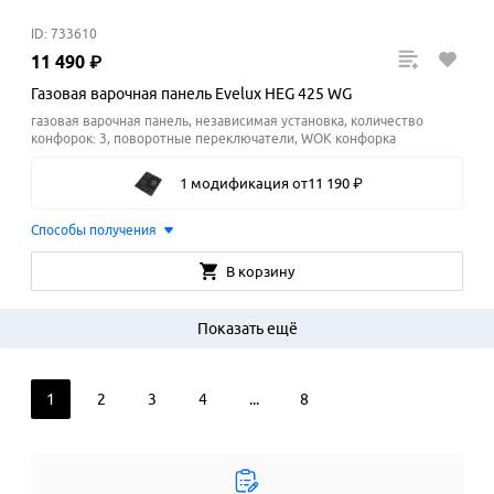
ID: 733610
11
490
₽
Газовая варочная панель Evelux HEG 425 WG
газовая варочная панель, независимая установка, количество
конфорок: 3, поворотные переключатели, WOK конфорка
1 модификация
от
11
190
₽
Способы получения
В корзину
Показать ещё
1
2
3
4
...
8