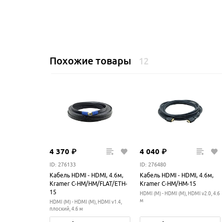
Похожие товары
12
4
370
₽
4
040
₽
ID: 276133
ID: 276480
Кабель HDMI - HDMI, 4.6м,
Кабель HDMI - HDMI, 4.6м,
Kramer C-HM/HM/FLAT/ETH-
Kramer C-HM/HM-15
15
HDMI (M) - HDMI (M), HDMI v2.0, 4.6
м
HDMI (M) - HDMI (M), HDMI v1.4,
плоский, 4.6 м