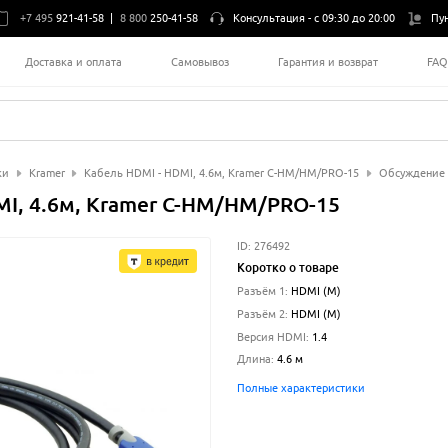
+7 495
921-41-58
|
8 800
250-41-58
Консультация -
с 09:30 до 20:00
Пу
Доставка и оплата
Самовывоз
Гарантия и возврат
FA
ки
Kramer
Кабель HDMI - HDMI, 4.6м, Kramer C-HM/HM/PRO-15
Обсуждение
MI, 4.6м, Kramer C-HM/HM/PRO-15
ID:
276492
Коротко о товаре
Разъём 1
:
HDMI (M)
Разъём 2
:
HDMI (M)
Версия HDMI
:
1.4
Длина
:
4.6
м
Полные характеристики