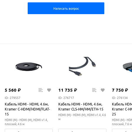
Написать вопрос
5
560
₽
11
735
₽
7
750
₽
ID: 279557
ID: 276717
ID: 276134
Кабель HDMI - HDMI, 4.6м,
Кабель HDMI - HDMI, 4.6м,
Кабель HDMI
Kramer C-HDMI/HDMI/FLAT-
Kramer CLS-HM/HM/ETH-15
Kramer C-H
15
25
HDMI (M) - HDMI (M), HDMI v1.4, 4.6
м
HDMI (M) - HDMI (M), HDMI v1.4,
HDMI (M) - HDM
плоский, 4.6 м
плоский, 7.6 м