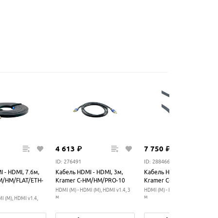
4
613
₽
7
750
₽
ID: 276491
ID: 288466
 - HDMI, 7.6м,
Кабель HDMI - HDMI, 3м,
Кабель HDMI - HDMI, 7.6м,
M/HM/FLAT/ETH-
Kramer C-HM/HM/PRO-10
Kramer C-MHM/MHM-25
HDMI (M) - HDMI (M), HDMI v1.4, 3
HDMI (M) - HDMI (M), HDMI v1.4, 
м
м
I (M), HDMI v1.4,