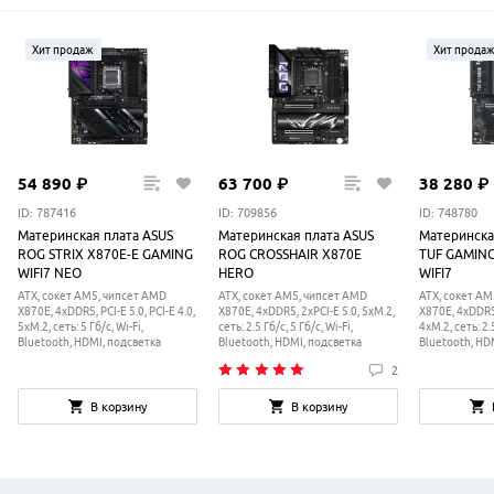
Хит продаж
Хит прода
54
890
₽
63
700
₽
38
280
₽
ID: 787416
ID: 709856
ID: 748780
Материнская плата ASUS
Материнская плата ASUS
Материнска
ROG STRIX X870E-E GAMING
ROG CROSSHAIR X870E
TUF GAMING
WIFI7 NEO
HERO
WIFI7
ATX, сокет AM5, чипсет AMD
ATX, сокет AM5, чипсет AMD
ATX, сокет AM
X870E, 4xDDR5, PCI-E 5.0, PCI-E 4.0,
X870E, 4xDDR5, 2xPCI-E 5.0, 5xM.2,
X870E, 4xDDR5, 
5xM.2, сеть: 5 Гб/с, Wi-Fi,
сеть: 2.5 Гб/с, 5 Гб/с, Wi-Fi,
4xM.2, сеть: 2.5
Bluetooth, HDMI, подсветка
Bluetooth, HDMI, подсветка
Bluetooth, HD
2
В корзину
В корзину