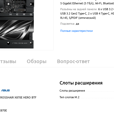
5 Gigabit Ethernet (5 Гб/с), Wi-Fi, Bluetoo
Разъёмы на задней панели
:
6 x USB 3.2 
USB 3.2 Gen2 Type-C, 2 x USB 4 Type-C, H
RJ-45, S/PDIF (оптический)
Подсветка
:
да
Полные характеристики
тзывы
Обзоры
Вопрос-ответ
Слоты расширения
.................................................................................................
Слоты расширения
.......................
Тип слотов M.2
............................
ROSSHAIR X870E HERO BTF
.................................................................................................
.................................................................................................
X870E
.................................................................................................