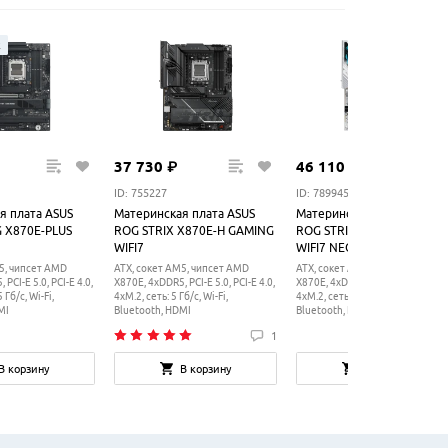
ж
37
730
₽
46
110
₽
ID: 755227
ID: 789945
я плата ASUS
Материнская плата ASUS
Материнская плата ASUS
 X870E-PLUS
ROG STRIX X870E-H GAMING
ROG STRIX X870E-A GAMI
WIFI7
WIFI7 NEO
5, чипсет AMD
ATX, сокет AM5, чипсет AMD
ATX, сокет AM5, чипсет AMD
PCI-E 5.0, PCI-E 4.0,
X870E, 4xDDR5, PCI-E 5.0, PCI-E 4.0,
X870E, 4xDDR5, PCI-E 5.0, PCI-E 4
 Гб/с, Wi-Fi,
4xM.2, сеть: 5 Гб/с, Wi-Fi,
4xM.2, сеть: 5 Гб/с, Wi-Fi,
MI
Bluetooth, HDMI
Bluetooth, HDMI, подсветка
1
В корзину
В корзину
В корзину