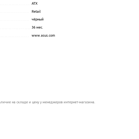
ATX
.................................................................................................
Retail
.................................................................................................
чёрный
.................................................................................................
..........................................
36 мес.
.................................................................................................
............................................................
www.asus.com
.................................................................................................
.....................................................................................
...........................................
................................................
личие на складе и цену у менеджеров интернет-магазина.