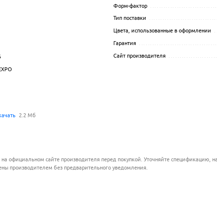
Форм-фактор
.............................
Тип поставки
..............................
Цвета, использованные в оформлении
.
.................................................................................................
Гарантия
..................................
.................................................................................................
Сайт производителя
.....................
Б
.................................................................................................
EXPO
.................................................................................................
качать
2.2 Мб
.................................................................................................
 на официальном сайте производителя перед покупкой. Уточняйте спецификацию, на
ены производителем без предварительного уведомления.