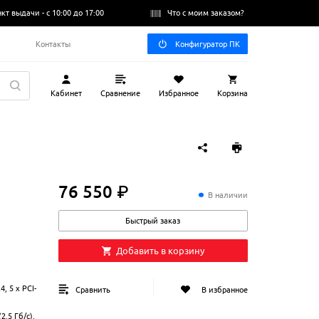
нкт выдачи -
с 10:00 до 17:00
Что с моим заказом?
Q
Контакты
Конфигуратор ПК
Кабинет
Сравнение
Избранное
Корзина
76 550 ₽
76
550
₽
В наличии
Быстрый заказ
Добавить в корзину
4, 5 x PCI-
Сравнить
В избранное
(2.5 Гб/с),