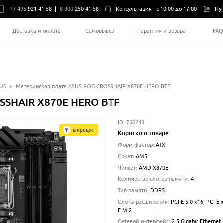
+7 495
921-41-58
|
8 800
250-41-58
Консультация -
с 10:00 до 17:00
Пу
Доставка и оплата
Самовывоз
Гарантия и возврат
FA
US
Материнская плата ASUS ROG CROSSHAIR X870E HERO BTF
SSHAIR X870E HERO BTF
ID:
760243
Коротко о товаре
Форм-фактор
:
ATX
Сокет
:
AM5
Чипсет
:
AMD X870E
Количество слотов памяти
:
4
Тип памяти
:
DDR5
Слоты расширения
:
PCI-E 5.0 x16, PCI-E x
E M.2
Сетевой интерфейс
:
2.5 Gigabit Ethernet 