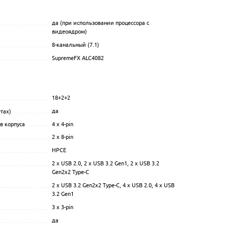
да (при использовании процессора с
.................................................................................................
видеоядром)
.............................................................
8-канальный (7.1)
................................................................................................
SupremeFX ALC4082
.................................................................................................
........................................................................................
18+2+2
................................................................................................
.................................................
да
тах)
..........................................................................................
.................................................
4 x 4-pin
в корпуса
....................................................................................
2 x 8-pin
.................................................................................................
HPCE
.................................................................................................
....................................................
2 x USB 2.0, 2 x USB 3.2 Gen1, 2 x USB 3.2
.................................................................................................
Gen2x2 Type-C
.....................................................
2 x USB 3.2 Gen2x2 Type-C, 4 x USB 2.0, 4 x USB
................................................................................................
............................................
3.2 Gen1
3 x 3-pin
................................................................................................
да
................................................................................................
.................................................