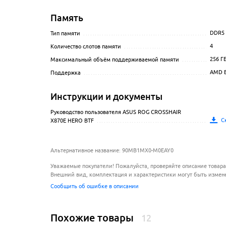
Память
DDR5
Тип памяти
.............................................................
4
Количество слотов памяти
...........................................
256
Г
Максимальный объём поддерживаемой памяти
..................
AMD 
Поддержка
............................................................
Инструкции и документы
Руководство пользователя ASUS ROG CROSSHAIR
С
X870E HERO BTF
.......................................................
Альтернативное название: 90MB1MX0-M0EAY0
Уважаемые покупатели! Пожалуйста, проверяйте описание товара
Внешний вид, комплектация и характеристики могут быть измен
Сообщить об ошибке в описании
Похожие товары
12