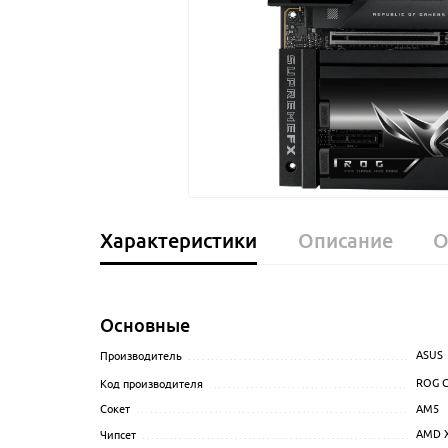
Характеристики
Описание
О
Основные
ASUS
Производитель
........................................................
ROG C
Код производителя
...................................................
AM5
Сокет
...................................................................
AMD 
Чипсет
..................................................................