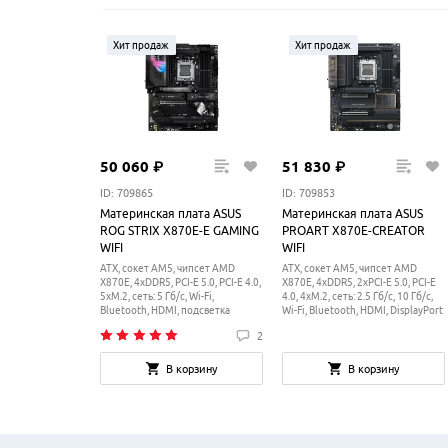
Хит продаж
Хит продаж
50
060
₽
51
830
₽
ID: 709865
ID: 709853
Материнская плата ASUS
Материнская плата ASUS
ROG STRIX X870E-E GAMING
PROART X870E-CREATOR
WIFI
WIFI
ATX, сокет AM5, чипсет AMD
ATX, сокет AM5, чипсет AMD
X870E, 4xDDR5, PCI-E 5.0, PCI-E 4.0,
X870E, 4xDDR5, 2xPCI-E 5.0, PCI-E
5xM.2, сеть: 5 Гб/с, Wi-Fi,
4.0, 4xM.2, сеть: 2.5 Гб/с, 10 Гб/с,
Bluetooth, HDMI, подсветка
Wi-Fi, Bluetooth, HDMI, DisplayPort
2
В корзину
В корзину