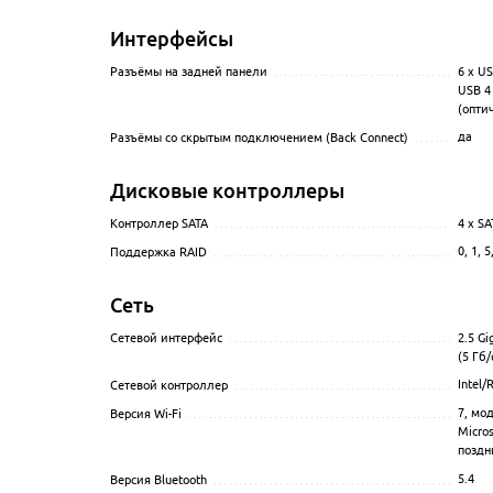
Интерфейсы
6 x US
Разъёмы на задней панели
...........................................
USB 4 
(опти
да
Разъёмы со скрытым подключением (Back Connect)
...............
Дисковые контроллеры
4 x SAT
Контроллер SATA
......................................................
0, 1, 5
Поддержка RAID
......................................................
Сеть
2.5 Gi
Сетевой интерфейс
...................................................
(5 Гб/
Intel/
Сетевой контроллер
..................................................
7
, мо
Версия Wi-Fi
...........................................................
Micro
поздн
5.4
Версия Bluetooth
......................................................