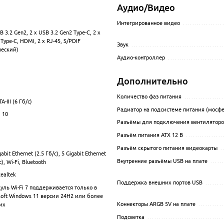
Аудио/Видео
Интегрированное видео
.................
B 3.2 Gen2, 2 x USB 3.2 Gen2 Type-C, 2 x
................................................................................................
Type-C, HDMI, 2 x RJ-45, S/PDIF
Звук
........................................
ческий)
Аудио-контроллер
........................
.................................................................................................
Дополнительно
Количество фаз питания
.................
A-III (6 Гб/с)
.................................................................................................
Радиатор на подсистеме питания (мосфе
, 10
.................................................................................................
Разъёмы для подключения вентиляторо
Разъём питания ATX 12 В
................
Разъём скрытого питания видеокарты
.
gabit Ethernet (2.5 Гб/с), 5 Gigabit Ethernet
.................................................................................................
Внутренние разъёмы USB на плате
.....
с), Wi-Fi, Bluetooth
Realtek
.................................................................................................
Поддержка внешних портов USB
........
дуль Wi-Fi 7 поддерживается только в
.................................................................................................
soft Windows 11 версии 24H2 или более
Коннекторы ARGB 5V на плате
...........
их
Подсветка
.................................
.................................................................................................