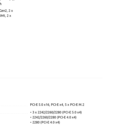
th
Gen2, 2 x
DMI, 2 x
PCI-E 5.0 x16, PCI-E x4, 5 x PCI-E M.2
...............................................
.................................................................................................
3 x 2242/2260/2280 (PCI-E 5.0 x4)
................................................................................................
....................................................
2242/2260/2280 (PCI-E 4.0 x4)
....................................
2280 (PCI-E 4.0 x4)
.....................................