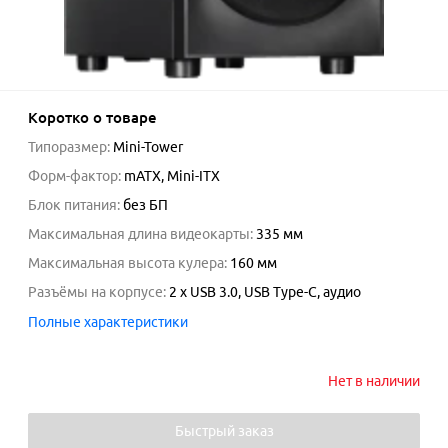
Коротко о товаре
Типоразмер
:
Mini-Tower
Форм-фактор
:
mATX, Mini-ITX
Блок питания
:
без БП
Максимальная длина видеокарты
:
335
мм
Максимальная высота кулера
:
160
мм
Разъёмы на корпусе
:
2 x USB 3.0, USB Type-C, аудио
Полные характеристики
Нет в наличии
Быстрый заказ