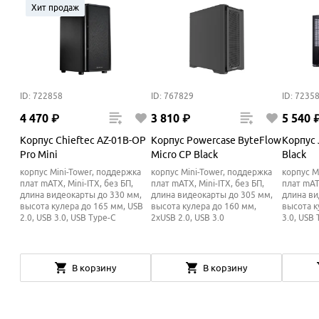
Хит продаж
ID: 722858
ID: 767829
ID: 7235
4
470
₽
3
810
₽
5
540
Корпус Chieftec AZ-01B-OP
Корпус Powercase ByteFlow
Корпус 
Pro Mini
Micro CP Black
Black
корпус Mini-Tower, поддержка
корпус Mini-Tower, поддержка
корпус M
плат mATX, Mini-ITX, без БП,
плат mATX, Mini-ITX, без БП,
плат mATX
длина видеокарты до 330 мм,
длина видеокарты до 305 мм,
длина ви
высота кулера до 165
мм
, USB
высота кулера до 160
мм
,
высота к
2.0, USB 3.0, USB Type-C
2xUSB 2.0, USB 3.0
3.0, USB 
В корзину
В корзину